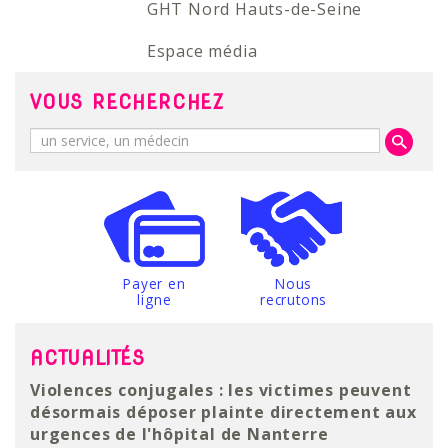
GHT Nord Hauts-de-Seine
Espace média
VOUS RECHERCHEZ
Payer en
Nous
ligne
recrutons
ACTUALITÉS
L’Hôpital de Nanterre se dote d’un scanner
Violences conjugales : les victimes peuvent
Parcours Diane : dispositif d’aide et de
intégrant l’intelligence artificielle
désormais déposer plainte directement aux
soins pour les femmes victimes de
L’Hôpital de Nanterre vient de franchir une
urgences de l'hôpital de Nanterre
violences