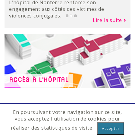
étape importante dans la modernisation de
L’hôpital de Nanterre renforce son
Une équipe dédiée pour accompagner les
son plateau technique avec l’acquisition d’un
engagement aux côtés des victimes de
femmes victimes de violences
Lire la suite
nouveau scanner de dernière génération.
violences conjugales.
Lire la suite
Lire la suite
ACCÈS À L'HÔPITAL
Nous contacter
|
Suivez-nous
En poursuivant votre navigation sur ce site,
vous acceptez l'utilisation de cookies pour
CASH de Nanterre 403, avenue de la République
réaliser des statistiques de visite.
92014 NANTERRE CEDEX