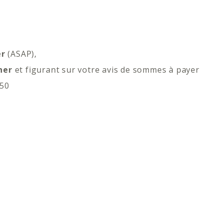
er
(ASAP),
gner
et figurant sur votre avis de sommes à payer
150