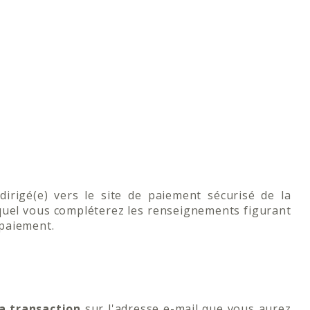
dirigé(e) vers le site de paiement sécurisé de la
equel vous compléterez les renseignements figurant
 paiement.
a transaction
sur l'adresse e-mail que vous aurez