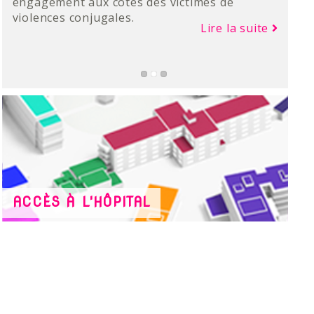
nouveau scanner de dernière génération.
engagement aux côtés des victimes de
violences conjugales.
Lire la suite
Lire la suite
ACCÈS À L'HÔPITAL