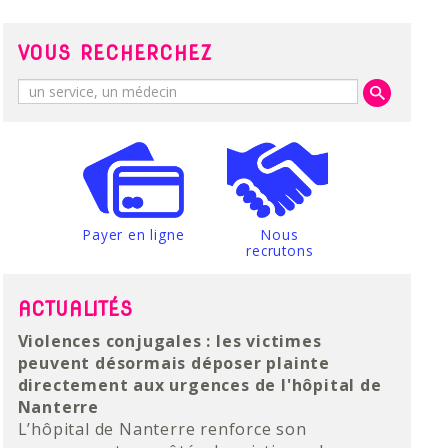
VOUS RECHERCHEZ
Payer en ligne
Nous
recrutons
ACTUALITÉS
L’Hôpital de Nanterre se dote d’un scanner
Violences conjugales : les victimes
Parcours Diane : dispositif d’aide et de
intégrant l’intelligence artificielle
peuvent désormais déposer plainte
soins pour les femmes victimes de
L’Hôpital de Nanterre vient de franchir une
directement aux urgences de l'hôpital de
violences
étape importante dans la modernisation de
Nanterre
Une équipe dédiée pour accompagner les
son plateau technique avec l’acquisition d’un
L’hôpital de Nanterre renforce son
femmes victimes de violences
Lire la suite