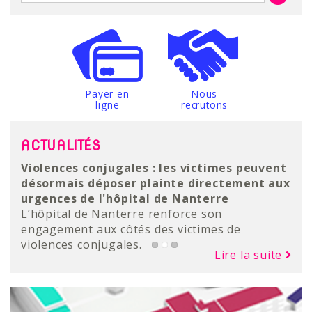
Payer en
Nous
ligne
recrutons
ACTUALITÉS
L’Hôpital de Nanterre se dote d’un scanner
Violences conjugales : les victimes peuvent
Parcours Diane : dispositif d’aide et de
intégrant l’intelligence artificielle
désormais déposer plainte directement aux
soins pour les femmes victimes de
L’Hôpital de Nanterre vient de franchir une
urgences de l'hôpital de Nanterre
violences
étape importante dans la modernisation de
L’hôpital de Nanterre renforce son
Une équipe dédiée pour accompagner les
son plateau technique avec l’acquisition d’un
engagement aux côtés des victimes de
femmes victimes de violences
Lire la suite
nouveau scanner de dernière génération.
violences conjugales.
Lire la suite
Lire la suite